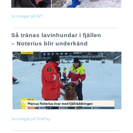
Se inslaget på SVT
Så tränas lavinhundar i fjällen
– Noterius blir underkänd
Se inslaget på TV4Play