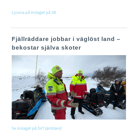
Lyssna på inslaget på SR
Fjällräddare jobbar i väglöst land –
bekostar själva skoter
Se inslaget på SVT Jämtland