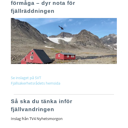
förmåga – dyr nota för
fjällräddningen
Se inslaget på SVT
Fjällsäkerhetsrådets hemsida
Så ska du tänka inför
fjällvandringen
Inslag från TV4 Nyhetsmorgon