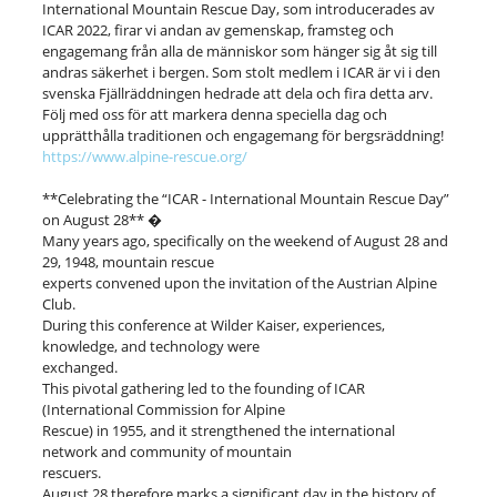
International Mountain Rescue Day, som introducerades av
ICAR 2022, firar vi andan av gemenskap, framsteg och
engagemang från alla de människor som hänger sig åt sig till
andras säkerhet i bergen. Som stolt medlem i ICAR är vi i den
svenska Fjällräddningen hedrade att dela och fira detta arv.
Följ med oss ​​för att markera denna speciella dag och
upprätthålla traditionen och engagemang för bergsräddning!
https://www.alpine-rescue.org/
**Celebrating the “ICAR - International Mountain Rescue Day”
on August 28** �
Many years ago, specifically on the weekend of August 28 and
29, 1948, mountain rescue
experts convened upon the invitation of the Austrian Alpine
Club.
During this conference at Wilder Kaiser, experiences,
knowledge, and technology were
exchanged.
This pivotal gathering led to the founding of ICAR
(International Commission for Alpine
Rescue) in 1955, and it strengthened the international
network and community of mountain
rescuers.
August 28 therefore marks a significant day in the history of