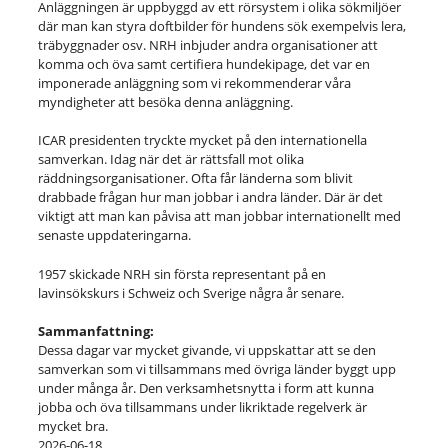
Anläggningen är uppbyggd av ett rörsystem i olika sökmiljöer
där man kan styra doftbilder för hundens sök exempelvis lera,
träbyggnader osv. NRH inbjuder andra organisationer att
komma och öva samt certifiera hundekipage, det var en
imponerade anläggning som vi rekommenderar våra
myndigheter att besöka denna anläggning.
ICAR presidenten tryckte mycket på den internationella
samverkan. Idag när det är rättsfall mot olika
räddningsorganisationer. Ofta får länderna som blivit
drabbade frågan hur man jobbar i andra länder. Där är det
viktigt att man kan påvisa att man jobbar internationellt med
senaste uppdateringarna.
1957 skickade NRH sin första representant på en
lavinsökskurs i Schweiz och Sverige några år senare.
Sammanfattning:
Dessa dagar var mycket givande, vi uppskattar att se den
samverkan som vi tillsammans med övriga länder byggt upp
under många år. Den verksamhetsnytta i form att kunna
jobba och öva tillsammans under likriktade regelverk är
mycket bra.
2026-06-18