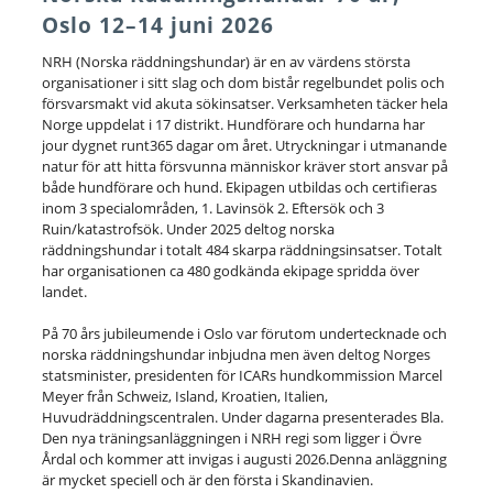
Oslo 12–14 juni 2026
NRH (Norska räddningshundar) är en av värdens största
organisationer i sitt slag och dom bistår regelbundet polis och
försvarsmakt vid akuta sökinsatser. Verksamheten täcker hela
Norge uppdelat i 17 distrikt. Hundförare och hundarna har
jour dygnet runt365 dagar om året. Utryckningar i utmanande
natur för att hitta försvunna människor kräver stort ansvar på
både hundförare och hund. Ekipagen utbildas och certifieras
inom 3 specialområden, 1. Lavinsök 2. Eftersök och 3
Ruin/katastrofsök. Under 2025 deltog norska
räddningshundar i totalt 484 skarpa räddningsinsatser. Totalt
har organisationen ca 480 godkända ekipage spridda över
landet.
På 70 års jubileumende i Oslo var förutom undertecknade och
norska räddningshundar inbjudna men även deltog Norges
statsminister, presidenten för ICARs hundkommission Marcel
Meyer från Schweiz, Island, Kroatien, Italien,
Huvudräddningscentralen. Under dagarna presenterades Bla.
Den nya träningsanläggningen i NRH regi som ligger i Övre
Årdal och kommer att invigas i augusti 2026.Denna anläggning
är mycket speciell och är den första i Skandinavien.